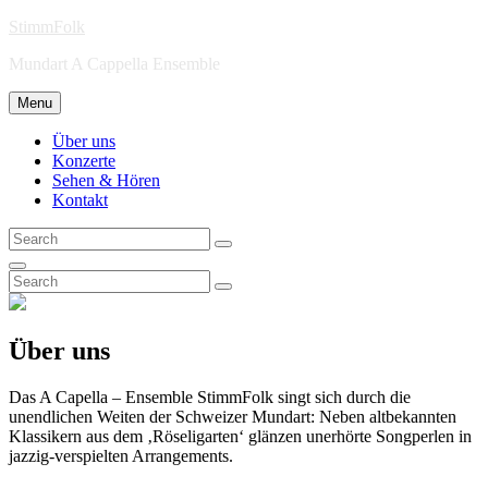
Skip
StimmFolk
to
Mundart A Cappella Ensemble
content
Menu
Über uns
Konzerte
Sehen & Hören
Kontakt
Search
Search
for:
Search
Search
Search
for:
Über uns
Das A Capella – Ensemble StimmFolk singt sich durch die
unendlichen Weiten der Schweizer Mundart: Neben altbekannten
Klassikern aus dem ‚Röseligarten‘ glänzen unerhörte Songperlen in
jazzig-verspielten Arrangements.